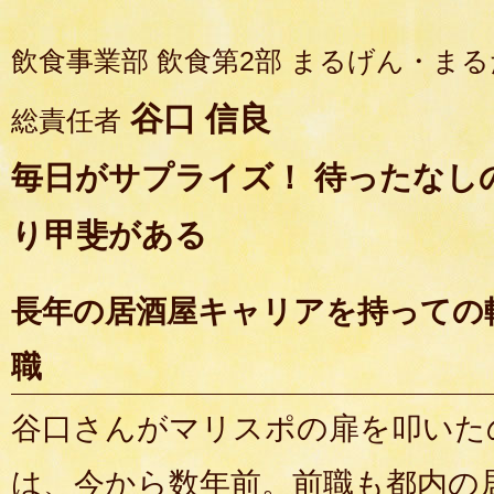
飲食事業部 飲食第2部 まるげん・ま
谷口 信良
総責任者
毎日がサプライズ！ 待ったなし
り甲斐がある
長年の居酒屋キャリアを持っての
職
谷口さんがマリスポの扉を叩いた
は、今から数年前。前職も都内の